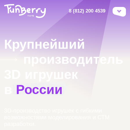
8 (812) 200 4539
Крупнейший
⠀⠀
производитель
3D игрушек
в
России
3D-производство игрушек с гибкими
возможностями моделирования и СТМ
разработки.