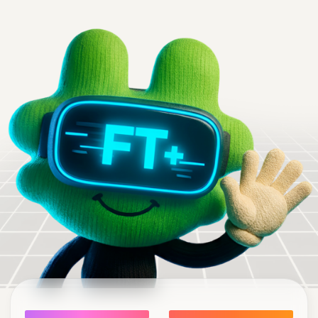
Высокотехнологичных
Выпускаемых изделий
3D-принтеров
в месяц
500+
>150
тыс
Магазинов-партнеров по
Производственных
всей России
площадей в СПБ
>3000
500 м²