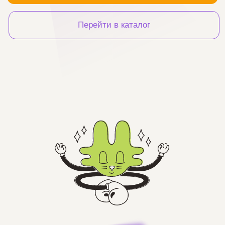
и производство, где
любая
концепция превращается в⠀⠀
серийный продукт.
Лидер 3D-производства в России,
мы берём на себя все этапы
от моделирования до упаковки.
Серии
NEW
Новинок