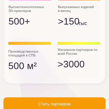
Стать партнером
Перейти в каталог
FunBerry Toys
— это
⠀лаборатория идей