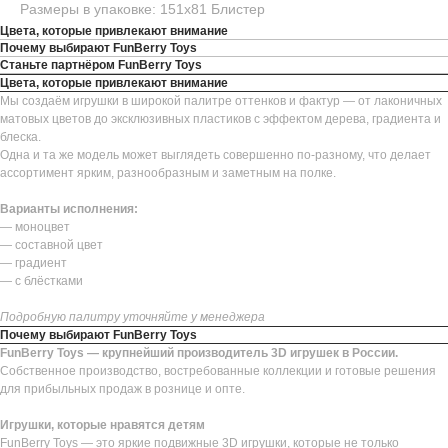
Размеры в упаковке: 151х81 Блистер
Цвета, которые привлекают внимание
Почему выбирают FunBerry Toys
Станьте партнёром FunBerry Toys
Цвета, которые привлекают внимание
Мы создаём игрушки в широкой палитре оттенков и фактур — от лаконичных
матовых цветов до эксклюзивных пластиков с эффектом дерева, градиента и
блеска.
Одна и та же модель может выглядеть совершенно по-разному, что делает
ассортимент ярким, разнообразным и заметным на полке.
Варианты исполнения:
— моноцвет
— составной цвет
— градиент
— с блёстками
Подробную палитру уточняйте у менеджера
Почему выбирают FunBerry Toys
FunBerry Toys — крупнейший производитель 3D игрушек в России.
Собственное производство, востребованные коллекции и готовые решения
для прибыльных продаж в рознице и опте.
Игрушки, которые нравятся детям
FunBerry Toys — это яркие подвижные 3D игрушки, которые не только