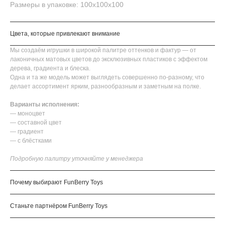
Размеры в упаковке: 100х100х100
Цвета, которые привлекают внимание
Мы создаём игрушки в широкой палитре оттенков и фактур — от
лаконичных матовых цветов до эксклюзивных пластиков с эффектом
дерева, градиента и блеска.
Одна и та же модель может выглядеть совершенно по-разному, что
делает ассортимент ярким, разнообразным и заметным на полке.
Варианты исполнения:
— моноцвет
— составной цвет
— градиент
— с блёстками
Подробную палитру уточняйте у менеджера
Почему выбирают FunBerry Toys
Станьте партнёром FunBerry Toys