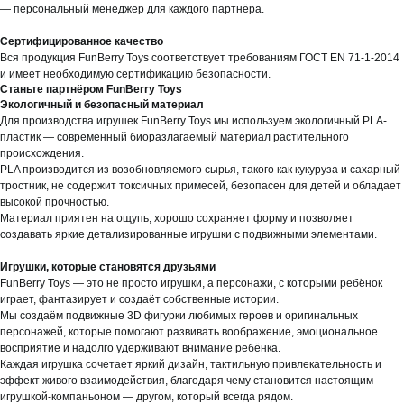
— персональный менеджер для каждого партнёра.
Сертифицированное качество
Вся продукция FunBerry Toys соответствует требованиям ГОСТ EN 71-1-2014
и имеет необходимую сертификацию безопасности.
Станьте партнёром FunBerry Toys
Экологичный и безопасный материал
Для производства игрушек FunBerry Toys мы используем экологичный PLA-
пластик — современный биоразлагаемый материал растительного
происхождения.
PLA производится из возобновляемого сырья, такого как кукуруза и сахарный
тростник, не содержит токсичных примесей, безопасен для детей и обладает
высокой прочностью.
Материал приятен на ощупь, хорошо сохраняет форму и позволяет
создавать яркие детализированные игрушки с подвижными элементами.
Игрушки, которые становятся друзьями
FunBerry Toys — это не просто игрушки, а персонажи, с которыми ребёнок
играет, фантазирует и создаёт собственные истории.
Мы создаём подвижные 3D фигурки любимых героев и оригинальных
персонажей, которые помогают развивать воображение, эмоциональное
восприятие и надолго удерживают внимание ребёнка.
Каждая игрушка сочетает яркий дизайн, тактильную привлекательность и
эффект живого взаимодействия, благодаря чему становится настоящим
игрушкой-компаньоном — другом, который всегда рядом.