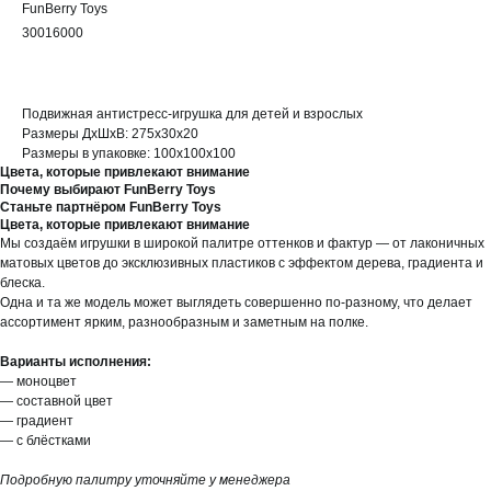
FunBerry Toys
30016000
Подвижная антистресс-игрушка для детей и взрослых
Размеры ДхШхВ: 275х30х20
Размеры в упаковке: 100х100х100
Цвета, которые привлекают внимание
Почему выбирают FunBerry Toys
Станьте партнёром FunBerry Toys
Цвета, которые привлекают внимание
Мы создаём игрушки в широкой палитре оттенков и фактур — от лаконичных
матовых цветов до эксклюзивных пластиков с эффектом дерева, градиента и
блеска.
Одна и та же модель может выглядеть совершенно по-разному, что делает
ассортимент ярким, разнообразным и заметным на полке.
Варианты исполнения:
— моноцвет
— составной цвет
— градиент
— с блёстками
Подробную палитру уточняйте у менеджера