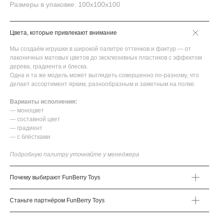
Размеры в упаковке: 100х100х100
Цвета, которые привлекают внимание
Мы создаём игрушки в широкой палитре оттенков и фактур — от
лаконичных матовых цветов до эксклюзивных пластиков с эффектом
дерева, градиента и блеска.
Одна и та же модель может выглядеть совершенно по-разному, что
делает ассортимент ярким, разнообразным и заметным на полке.
Варианты исполнения:
— моноцвет
— составной цвет
— градиент
— с блёстками
Подробную палитру уточняйте у менеджера
Почему выбирают FunBerry Toys
Станьте партнёром FunBerry Toys