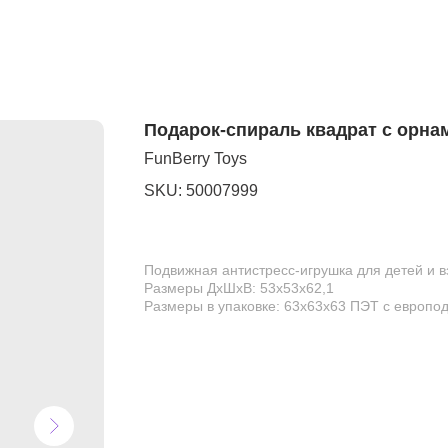
Подарок-спираль квадрат с орна
FunBerry Toys
SKU:
50007999
Подвижная антистресс-игрушка для детей и 
Размеры ДхШхВ: 53х53х62,1
Размеры в упаковке: 63х63х63 ПЭТ с европо