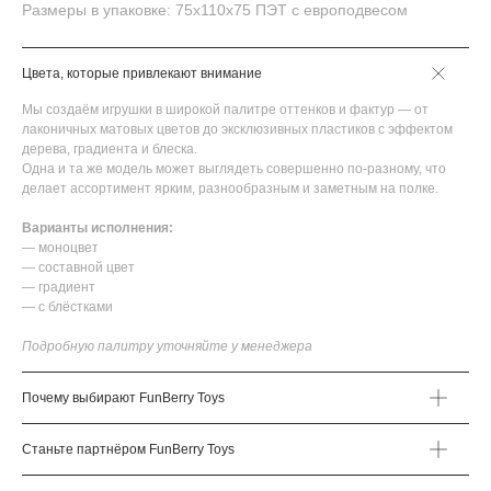
Размеры в упаковке: 75х110х75 ПЭТ с европодвесом
Цвета, которые привлекают внимание
Мы создаём игрушки в широкой палитре оттенков и фактур — от
лаконичных матовых цветов до эксклюзивных пластиков с эффектом
дерева, градиента и блеска.
Одна и та же модель может выглядеть совершенно по-разному, что
делает ассортимент ярким, разнообразным и заметным на полке.
Варианты исполнения:
— моноцвет
— составной цвет
— градиент
— с блёстками
Подробную палитру уточняйте у менеджера
Почему выбирают FunBerry Toys
Станьте партнёром FunBerry Toys