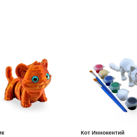
ик
Кот Иннокентий