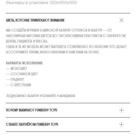
Размеры в упаковке: 100х100х100
Цвета, которые привлекают внимание
Мы создаём игрушки в широкой палитре оттенков и фактур — от
лаконичных матовых цветов до эксклюзивных пластиков с эффектом
дерева, градиента и блеска.
Одна и та же модель может выглядеть совершенно по-разному, что делает
ассортимент ярким, разнообразным и заметным на полке.
Варианты исполнения:
— моноцвет
— составной цвет
— градиент
— с блёстками
Подробную палитру уточняйте у менеджера
Почему выбирают FunBerry Toys
Станьте партнёром FunBerry Toys