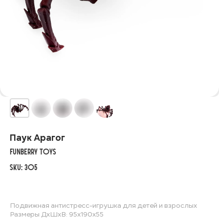
Паук Арагог
FunBerry Toys
SKU:
305
Подвижная антистресс-игрушка для детей и взрослых
Размеры ДхШхВ: 95х190х55