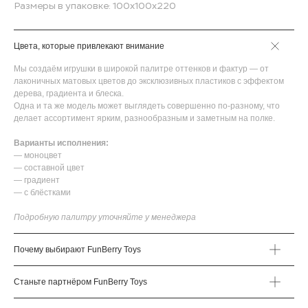
Размеры в упаковке: 100х100х220
Цвета, которые привлекают внимание
Мы создаём игрушки в широкой палитре оттенков и фактур — от
лаконичных матовых цветов до эксклюзивных пластиков с эффектом
дерева, градиента и блеска.
Одна и та же модель может выглядеть совершенно по-разному, что
делает ассортимент ярким, разнообразным и заметным на полке.
Варианты исполнения:
— моноцвет
— составной цвет
— градиент
— с блёстками
Подробную палитру уточняйте у менеджера
Почему выбирают FunBerry Toys
Станьте партнёром FunBerry Toys