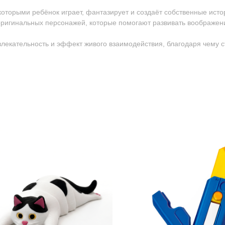
 которыми ребёнок играет, фантазирует и создаёт собственные исто
ригинальных персонажей, которые помогают развивать воображен
ивлекательность и эффект живого взаимодействия, благодаря чему