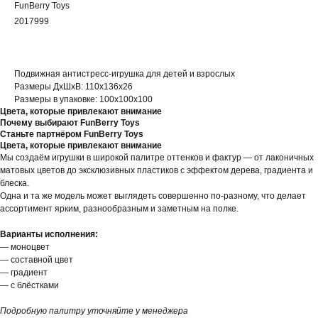
FunBerry Toys
2017999
Подвижная антистресс-игрушка для детей и взрослых
Размеры ДхШхВ: 110х136х26
Размеры в упаковке: 100х100х100
Цвета, которые привлекают внимание
Почему выбирают FunBerry Toys
Станьте партнёром FunBerry Toys
Цвета, которые привлекают внимание
Мы создаём игрушки в широкой палитре оттенков и фактур — от лаконичных
матовых цветов до эксклюзивных пластиков с эффектом дерева, градиента и
блеска.
Одна и та же модель может выглядеть совершенно по-разному, что делает
ассортимент ярким, разнообразным и заметным на полке.
Варианты исполнения:
— моноцвет
— составной цвет
— градиент
— с блёстками
Подробную палитру уточняйте у менеджера