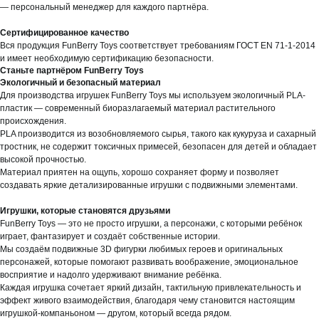
— персональный менеджер для каждого партнёра.
Сертифицированное качество
Вся продукция FunBerry Toys соответствует требованиям ГОСТ EN 71-1-2014
и имеет необходимую сертификацию безопасности.
Станьте партнёром FunBerry Toys
Экологичный и безопасный материал
Для производства игрушек FunBerry Toys мы используем экологичный PLA-
пластик — современный биоразлагаемый материал растительного
происхождения.
PLA производится из возобновляемого сырья, такого как кукуруза и сахарный
тростник, не содержит токсичных примесей, безопасен для детей и обладает
высокой прочностью.
Материал приятен на ощупь, хорошо сохраняет форму и позволяет
создавать яркие детализированные игрушки с подвижными элементами.
Игрушки, которые становятся друзьями
FunBerry Toys — это не просто игрушки, а персонажи, с которыми ребёнок
играет, фантазирует и создаёт собственные истории.
Мы создаём подвижные 3D фигурки любимых героев и оригинальных
персонажей, которые помогают развивать воображение, эмоциональное
восприятие и надолго удерживают внимание ребёнка.
Каждая игрушка сочетает яркий дизайн, тактильную привлекательность и
эффект живого взаимодействия, благодаря чему становится настоящим
игрушкой-компаньоном — другом, который всегда рядом.