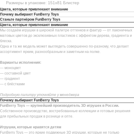
Размеры в упаковке: 151х81 Блистер
Цвета, которые привлекают внимание
Почему выбирают FunBerry Toys
Станьте партнёром FunBerry Toys
Цвета, которые привлекают внимание
Мы создаём игрушки в широкой палитре оттенков и фактур — от лаконичных
матовых цветов до эксклюзивных пластиков с эффектом дерева, градиента и
блеска.
Одна и та же модель может выглядеть совершенно по-разному, что делает
ассортимент ярким, разнообразным и заметным на полке.
Варианты исполнения:
— моноцвет
— составной цвет
— градиент
— с блёстками
Подробную палитру уточняйте у менеджера
Почему выбирают FunBerry Toys
FunBerry Toys — крупнейший производитель 3D игрушек в России.
Собственное производство, востребованные коллекции и готовые решения
для прибыльных продаж в рознице и опте.
Игрушки, которые нравятся детям
FunBerry Toys — это яркие подвижные 3D игрушки, которые не только