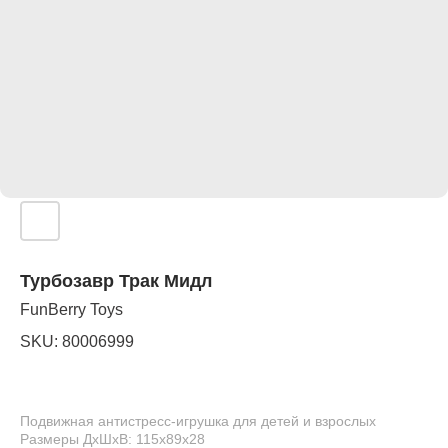
Турбозавр Трак Мидл
FunBerry Toys
SKU:
80006999
Подвижная антистресс-игрушка для детей и взрослых
Размеры ДхШхВ: 115х89х28