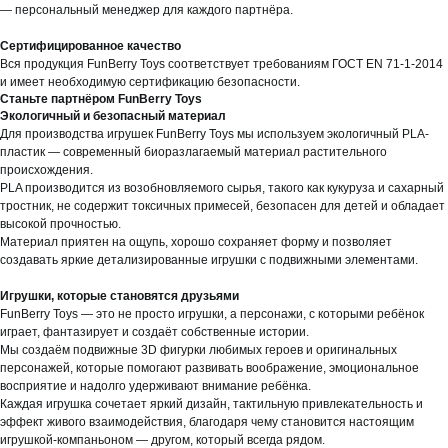
— персональный менеджер для каждого партнёра.
Сертифицированное качество
Вся продукция FunBerry Toys соответствует требованиям ГОСТ EN 71-1-2014
и имеет необходимую сертификацию безопасности.
Станьте партнёром FunBerry Toys
Экологичный и безопасный материал
Для производства игрушек FunBerry Toys мы используем экологичный PLA-
пластик — современный биоразлагаемый материал растительного
происхождения.
PLA производится из возобновляемого сырья, такого как кукуруза и сахарный
тростник, не содержит токсичных примесей, безопасен для детей и обладает
высокой прочностью.
Материал приятен на ощупь, хорошо сохраняет форму и позволяет
создавать яркие детализированные игрушки с подвижными элементами.
Игрушки, которые становятся друзьями
FunBerry Toys — это не просто игрушки, а персонажи, с которыми ребёнок
играет, фантазирует и создаёт собственные истории.
Мы создаём подвижные 3D фигурки любимых героев и оригинальных
персонажей, которые помогают развивать воображение, эмоциональное
восприятие и надолго удерживают внимание ребёнка.
Каждая игрушка сочетает яркий дизайн, тактильную привлекательность и
эффект живого взаимодействия, благодаря чему становится настоящим
игрушкой-компаньоном — другом, который всегда рядом.