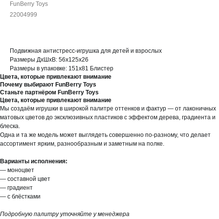
FunBerry Toys
22004999
Подвижная антистресс-игрушка для детей и взрослых
Размеры ДхШхВ: 56х125х26
Размеры в упаковке: 151х81 Блистер
Цвета, которые привлекают внимание
Почему выбирают FunBerry Toys
Станьте партнёром FunBerry Toys
Цвета, которые привлекают внимание
Мы создаём игрушки в широкой палитре оттенков и фактур — от лаконичных
матовых цветов до эксклюзивных пластиков с эффектом дерева, градиента и
блеска.
Одна и та же модель может выглядеть совершенно по-разному, что делает
ассортимент ярким, разнообразным и заметным на полке.
Варианты исполнения:
— моноцвет
— составной цвет
— градиент
— с блёстками
Подробную палитру уточняйте у менеджера