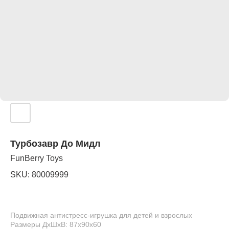
Турбозавр До Мидл
FunBerry Toys
SKU:
80009999
Подвижная антистресс-игрушка для детей и взрослых
Размеры ДхШхВ: 87x90x60