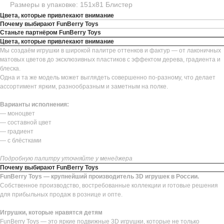
Размеры в упаковке: 151х81 Блистер
Цвета, которые привлекают внимание
Почему выбирают FunBerry Toys
Станьте партнёром FunBerry Toys
Цвета, которые привлекают внимание
Мы создаём игрушки в широкой палитре оттенков и фактур — от лаконичных
матовых цветов до эксклюзивных пластиков с эффектом дерева, градиента и
блеска.
Одна и та же модель может выглядеть совершенно по-разному, что делает
ассортимент ярким, разнообразным и заметным на полке.
Варианты исполнения:
— моноцвет
— составной цвет
— градиент
— с блёстками
Подробную палитру уточняйте у менеджера
Почему выбирают FunBerry Toys
FunBerry Toys — крупнейший производитель 3D игрушек в России.
Собственное производство, востребованные коллекции и готовые решения
для прибыльных продаж в рознице и опте.
Игрушки, которые нравятся детям
FunBerry Toys — это яркие подвижные 3D игрушки, которые не только