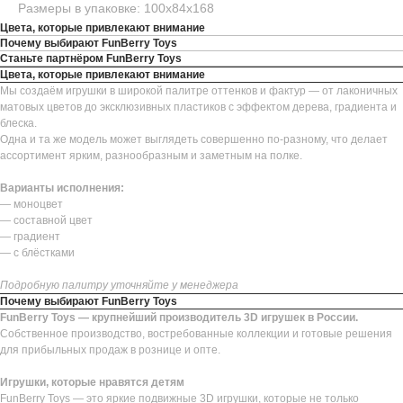
Размеры в упаковке: 100х84х168
Цвета, которые привлекают внимание
Почему выбирают FunBerry Toys
Станьте партнёром FunBerry Toys
Цвета, которые привлекают внимание
Мы создаём игрушки в широкой палитре оттенков и фактур — от лаконичных
матовых цветов до эксклюзивных пластиков с эффектом дерева, градиента и
блеска.
Одна и та же модель может выглядеть совершенно по-разному, что делает
ассортимент ярким, разнообразным и заметным на полке.
Варианты исполнения:
— моноцвет
— составной цвет
— градиент
— с блёстками
Подробную палитру уточняйте у менеджера
Почему выбирают FunBerry Toys
FunBerry Toys — крупнейший производитель 3D игрушек в России.
Собственное производство, востребованные коллекции и готовые решения
для прибыльных продаж в рознице и опте.
Игрушки, которые нравятся детям
FunBerry Toys — это яркие подвижные 3D игрушки, которые не только