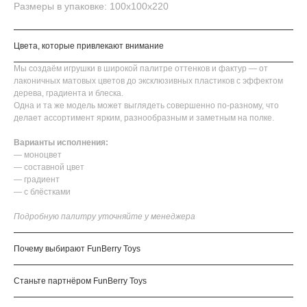
Размеры в упаковке: 100х100х220
Цвета, которые привлекают внимание
Мы создаём игрушки в широкой палитре оттенков и фактур — от
лаконичных матовых цветов до эксклюзивных пластиков с эффектом
дерева, градиента и блеска.
Одна и та же модель может выглядеть совершенно по-разному, что
делает ассортимент ярким, разнообразным и заметным на полке.
Варианты исполнения:
— моноцвет
— составной цвет
— градиент
— с блёстками
Подробную палитру уточняйте у менеджера
Почему выбирают FunBerry Toys
Станьте партнёром FunBerry Toys