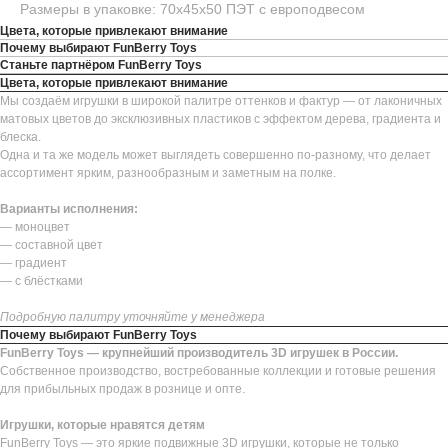
Размеры в упаковке: 70х45х50 ПЭТ с европодвесом
Цвета, которые привлекают внимание
Почему выбирают FunBerry Toys
Станьте партнёром FunBerry Toys
Цвета, которые привлекают внимание
Мы создаём игрушки в широкой палитре оттенков и фактур — от лаконичных
матовых цветов до эксклюзивных пластиков с эффектом дерева, градиента и
блеска.
Одна и та же модель может выглядеть совершенно по-разному, что делает
ассортимент ярким, разнообразным и заметным на полке.
Варианты исполнения:
— моноцвет
— составной цвет
— градиент
— с блёстками
Подробную палитру уточняйте у менеджера
Почему выбирают FunBerry Toys
FunBerry Toys — крупнейший производитель 3D игрушек в России.
Собственное производство, востребованные коллекции и готовые решения
для прибыльных продаж в рознице и опте.
Игрушки, которые нравятся детям
FunBerry Toys — это яркие подвижные 3D игрушки, которые не только