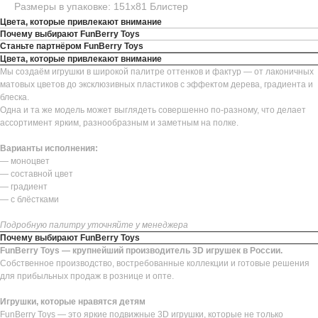
Размеры в упаковке: 151х81 Блистер
Цвета, которые привлекают внимание
Почему выбирают FunBerry Toys
Станьте партнёром FunBerry Toys
Цвета, которые привлекают внимание
Мы создаём игрушки в широкой палитре оттенков и фактур — от лаконичных
матовых цветов до эксклюзивных пластиков с эффектом дерева, градиента и
блеска.
Одна и та же модель может выглядеть совершенно по-разному, что делает
ассортимент ярким, разнообразным и заметным на полке.
Варианты исполнения:
— моноцвет
— составной цвет
— градиент
— с блёстками
Подробную палитру уточняйте у менеджера
Почему выбирают FunBerry Toys
FunBerry Toys — крупнейший производитель 3D игрушек в России.
Собственное производство, востребованные коллекции и готовые решения
для прибыльных продаж в рознице и опте.
Игрушки, которые нравятся детям
FunBerry Toys — это яркие подвижные 3D игрушки, которые не только