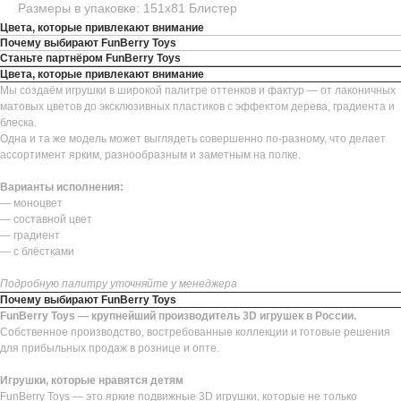
Размеры в упаковке: 151х81 Блистер
Цвета, которые привлекают внимание
Почему выбирают FunBerry Toys
Станьте партнёром FunBerry Toys
Цвета, которые привлекают внимание
Мы создаём игрушки в широкой палитре оттенков и фактур — от лаконичных
матовых цветов до эксклюзивных пластиков с эффектом дерева, градиента и
блеска.
Одна и та же модель может выглядеть совершенно по-разному, что делает
ассортимент ярким, разнообразным и заметным на полке.
Варианты исполнения:
— моноцвет
— составной цвет
— градиент
— с блёстками
Подробную палитру уточняйте у менеджера
Почему выбирают FunBerry Toys
FunBerry Toys — крупнейший производитель 3D игрушек в России.
Собственное производство, востребованные коллекции и готовые решения
для прибыльных продаж в рознице и опте.
Игрушки, которые нравятся детям
FunBerry Toys — это яркие подвижные 3D игрушки, которые не только