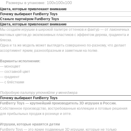
Размеры в упаковке: 100х100х100
Цвета, которые привлекают внимание
Почему выбирают FunBerry Toys
Станьте партнёром FunBerry Toys
Цвета, которые привлекают внимание
Мы создаём игрушки в широкой палитре оттенков и фактур — от лаконичных
матовых цветов до эксклюзивных пластиков с эффектом дерева, градиента и
блеска.
Одна и та же модель может выглядеть совершенно по-разному, что делает
ассортимент ярким, разнообразным и заметным на полке.
Варианты исполнения:
— моноцвет
— составной цвет
— градиент
— с блёстками
Подробную палитру уточняйте у менеджера
Почему выбирают FunBerry Toys
FunBerry Toys — крупнейший производитель 3D игрушек в России.
Собственное производство, востребованные коллекции и готовые решения
для прибыльных продаж в рознице и опте.
Игрушки, которые нравятся детям
FunBerry Toys — это яркие подвижные 3D игрушки, которые не только