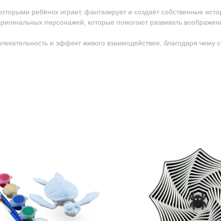
 которыми ребёнок играет, фантазирует и создаёт собственные исто
ригинальных персонажей, которые помогают развивать воображен
ивлекательность и эффект живого взаимодействия, благодаря чему