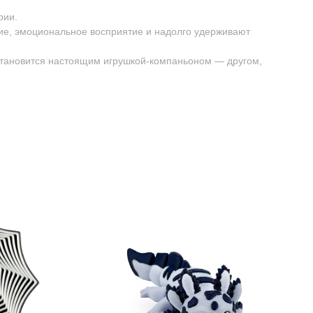
рии.
ие, эмоциональное восприятие и надолго удерживают
 становится настоящим игрушкой-компаньоном — другом,