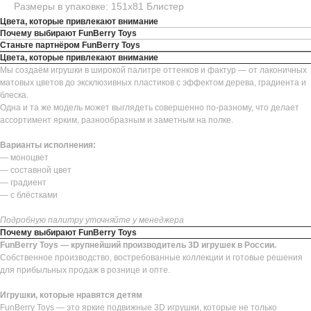
Размеры в упаковке: 151х81 Блистер
Цвета, которые привлекают внимание
Почему выбирают FunBerry Toys
Станьте партнёром FunBerry Toys
Цвета, которые привлекают внимание
Мы создаём игрушки в широкой палитре оттенков и фактур — от лаконичных
матовых цветов до эксклюзивных пластиков с эффектом дерева, градиента и
блеска.
Одна и та же модель может выглядеть совершенно по-разному, что делает
ассортимент ярким, разнообразным и заметным на полке.
Варианты исполнения:
— моноцвет
— составной цвет
— градиент
— с блёстками
Подробную палитру уточняйте у менеджера
Почему выбирают FunBerry Toys
FunBerry Toys — крупнейший производитель 3D игрушек в России.
Собственное производство, востребованные коллекции и готовые решения
для прибыльных продаж в рознице и опте.
Игрушки, которые нравятся детям
FunBerry Toys — это яркие подвижные 3D игрушки, которые не только