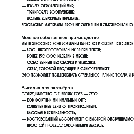
— изучать окружающий мир;
— тренировать воображение;
— дольше удерживать внимание.
Безопасные материалы, прочные элементы и эмоционально п
Мощное собственное производство
Мы полностью контролируем качество и сроки поставок:
— 500+ профессиональных 3D-принтеров;
— более 150 000 изделий в месяц;
— собственный цех сборки и упаковки;
— склад готовой продукции в Санкт-Петербурге.
Это позволяет поддерживать стабильное наличие товара и б
Выгодно для партнёров
Сотрудничество с FunBerry Toys — это:
— комфортный минимальный опт;
— конкурентные цены от производителя;
— высокая маржинальность;
— востребованный ассортимент с быстрой оборачиваем
— простой процесс оформления заказов.