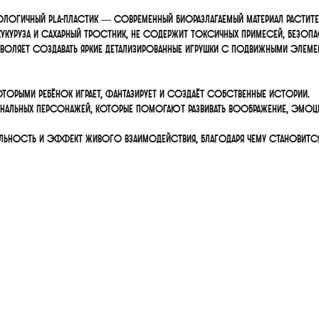
кологичный PLA-пластик — современный биоразлагаемый материал расти
укуруза и сахарный тростник, не содержит токсичных примесей, безоп
воляет создавать яркие детализированные игрушки с подвижными элеме
торыми ребёнок играет, фантазирует и создаёт собственные истории.
инальных персонажей, которые помогают развивать воображение, эмоц
екательность и эффект живого взаимодействия, благодаря чему станов