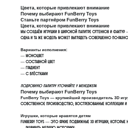
Цвета, которые привлекают внимание
Почему выбирают FunBerry Toys
Станьте партнёром FunBerry Toys
Цвета, которые привлекают внимание
Мы создаём игрушки в широкой палитре оттенков и фактур 
Одна и та же модель может выглядеть совершенно по-разном
Варианты исполнения:
— моноцвет
— составной цвет
— градиент
— с блёстками
Подробную палитру уточняйте у менеджера
Почему выбирают FunBerry Toys
FunBerry Toys — крупнейший производитель 3D игр
Собственное производство, востребованные коллекции и г
Игрушки, которые нравятся детям
FunBerry Toys — это яркие подвижные 3D игрушки, которые 
— развивать мелкую моторику;