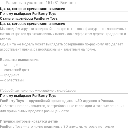
Размеры в упаковке: 151х81 Блистер
Цвета, которые привлекают внимание
Почему выбирают FunBerry Toys
Станьте партнёром FunBerry Toys
Цвета, которые привлекают внимание
Мы создаём игрушки в широкой палитре оттенков и фактур — от лаконичных
матовых цветов до эксклюзивных пластиков с эффектом дерева, градиента и
блеска.
Одна и та же модель может выглядеть совершенно по-разному, что делает
ассортимент ярким, разнообразным и заметным на полке.
Варианты исполнения:
— моноцвет
— составной цвет
— градиент
— с блёстками
Подробную палитру уточняйте у менеджера
Почему выбирают FunBerry Toys
FunBerry Toys — крупнейший производитель 3D игрушек в России.
Собственное производство, востребованные коллекции и готовые решения
для прибыльных продаж в рознице и опте.
Игрушки, которые нравятся детям
FunBerry Toys — это яркие подвижные 3D игрушки, которые не только