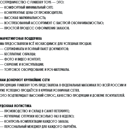
Сотрудничество с FunBerry Toys — это:
— комфортный минимальный опт;
— конкурентные цены от производителя;
— высокая маржинальность;
— востребованный ассортимент с быстрой оборачиваемостью;
— простой процесс оформления заказов.
Маркетинговая поддержка
Мы предоставляем всё необходимое для успешных продаж:
— сертификаты и полный пакет документов;
— бесплатные образцы;
— фото и видео контент;
— обучение и консультации;
— торговое оборудование и POS-материалы.
Нам доверяют крупнейшие сети
Продукция FunBerry Toys представлена в федеральных магазинах по всей России и
уже успешно продаётся в крупных розничных сетях.
Это подтверждает высокий спрос, качество продукции и доверие покупателей.
Удобная логистика
— производство и склад в Санкт-Петербурге;
— регулярные отгрузки несколько раз в неделю;
— контроль комплектации каждого заказа;
— персональный менеджер для каждого партнёра.