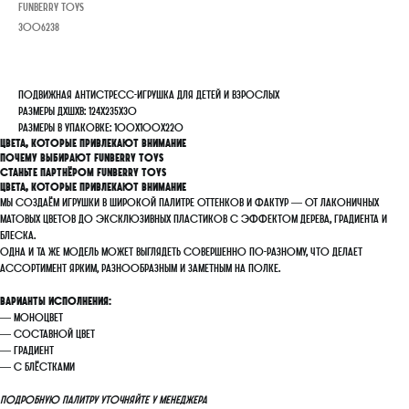
FunBerry Toys
3006238
Подвижная антистресс-игрушка для детей и взрослых
Размеры ДхШхВ: 124х235х30
Размеры в упаковке: 100х100х220
Цвета, которые привлекают внимание
Почему выбирают FunBerry Toys
Станьте партнёром FunBerry Toys
Цвета, которые привлекают внимание
Мы создаём игрушки в широкой палитре оттенков и фактур — от лаконичных
матовых цветов до эксклюзивных пластиков с эффектом дерева, градиента и
блеска.
Одна и та же модель может выглядеть совершенно по-разному, что делает
ассортимент ярким, разнообразным и заметным на полке.
Варианты исполнения:
— моноцвет
— составной цвет
— градиент
— с блёстками
Подробную палитру уточняйте у менеджера