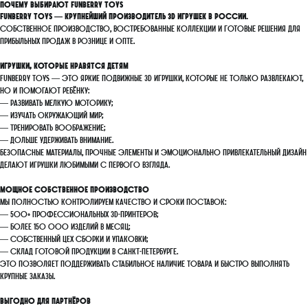
Почему выбирают FunBerry Toys
FunBerry Toys — крупнейший производитель 3D игрушек в России.
Собственное производство, востребованные коллекции и готовые решения для
прибыльных продаж в рознице и опте.
Игрушки, которые нравятся детям
FunBerry Toys — это яркие подвижные 3D игрушки, которые не только развлекают,
но и помогают ребёнку:
— развивать мелкую моторику;
— изучать окружающий мир;
— тренировать воображение;
— дольше удерживать внимание.
Безопасные материалы, прочные элементы и эмоционально привлекательный дизайн
делают игрушки любимыми с первого взгляда.
Мощное собственное производство
Мы полностью контролируем качество и сроки поставок:
— 500+ профессиональных 3D-принтеров;
— более 150 000 изделий в месяц;
— собственный цех сборки и упаковки;
— склад готовой продукции в Санкт-Петербурге.
Это позволяет поддерживать стабильное наличие товара и быстро выполнять
крупные заказы.
Выгодно для партнёров