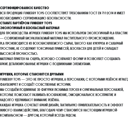
Сертифицированное качество
Вся продукция FunBerry Toys соответствует требованиям ГОСТ EN 71-1-2014 и имеет
необходимую сертификацию безопасности.
Станьте партнёром FunBerry Toys
Экологичный и безопасный материал
Для производства игрушек FunBerry Toys мы используем экологичный PLA-пластик
— современный биоразлагаемый материал растительного происхождения.
PLA производится из возобновляемого сырья, такого как кукуруза и сахарный
тростник, не содержит токсичных примесей, безопасен для детей и обладает
высокой прочностью.
Материал приятен на ощупь, хорошо сохраняет форму и позволяет создавать
яркие детализированные игрушки с подвижными элементами.
Игрушки, которые становятся друзьями
FunBerry Toys — это не просто игрушки, а персонажи, с которыми ребёнок играет,
фантазирует и создаёт собственные истории.
Мы создаём подвижные 3D фигурки любимых героев и оригинальных персонажей,
которые помогают развивать воображение, эмоциональное восприятие и
надолго удерживают внимание ребёнка.
Каждая игрушка сочетает яркий дизайн, тактильную привлекательность и эффект
живого взаимодействия, благодаря чему становится настоящим игрушкой-
компаньоном — другом, который всегда рядом.