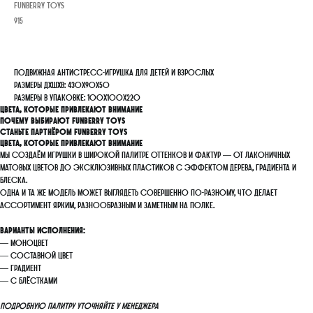
FunBerry Toys
915
Подвижная антистресс-игрушка для детей и взрослых
Размеры ДхШхВ: 430х90х50
Размеры в упаковке: 100х100х220
Цвета, которые привлекают внимание
Почему выбирают FunBerry Toys
Станьте партнёром FunBerry Toys
Цвета, которые привлекают внимание
Мы создаём игрушки в широкой палитре оттенков и фактур — от лаконичных
матовых цветов до эксклюзивных пластиков с эффектом дерева, градиента и
блеска.
Одна и та же модель может выглядеть совершенно по-разному, что делает
ассортимент ярким, разнообразным и заметным на полке.
Варианты исполнения:
— моноцвет
— составной цвет
— градиент
— с блёстками
Подробную палитру уточняйте у менеджера