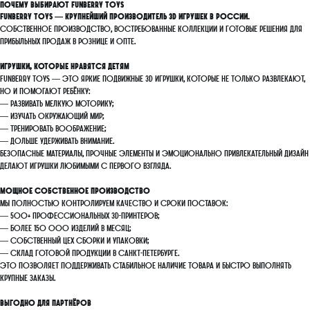
Почему выбирают FunBerry Toys
FunBerry Toys — крупнейший производитель 3D игрушек в России.
Собственное производство, востребованные коллекции и готовые решения для
прибыльных продаж в рознице и опте.
Игрушки, которые нравятся детям
FunBerry Toys — это яркие подвижные 3D игрушки, которые не только развлекают,
но и помогают ребёнку:
— развивать мелкую моторику;
— изучать окружающий мир;
— тренировать воображение;
— дольше удерживать внимание.
Безопасные материалы, прочные элементы и эмоционально привлекательный дизайн
делают игрушки любимыми с первого взгляда.
Мощное собственное производство
Мы полностью контролируем качество и сроки поставок:
— 500+ профессиональных 3D-принтеров;
— более 150 000 изделий в месяц;
— собственный цех сборки и упаковки;
— склад готовой продукции в Санкт-Петербурге.
Это позволяет поддерживать стабильное наличие товара и быстро выполнять
крупные заказы.
Выгодно для партнёров