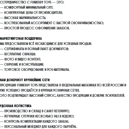
Сотрудничество с FunBerry Toys — это:
— комфортный минимальный опт;
— конкурентные цены от производителя;
— высокая маржинальность;
— востребованный ассортимент с быстрой оборачиваемостью;
— простой процесс оформления заказов.
Маркетинговая поддержка
Мы предоставляем всё необходимое для успешных продаж:
— сертификаты и полный пакет документов;
— бесплатные образцы;
— фото и видео контент;
— обучение и консультации;
— торговое оборудование и POS-материалы.
Нам доверяют крупнейшие сети
Продукция FunBerry Toys представлена в федеральных магазинах по всей России и
уже успешно продаётся в крупных розничных сетях.
Это подтверждает высокий спрос, качество продукции и доверие покупателей.
Удобная логистика
— производство и склад в Санкт-Петербурге;
— регулярные отгрузки несколько раз в неделю;
— контроль комплектации каждого заказа;
— персональный менеджер для каждого партнёра.