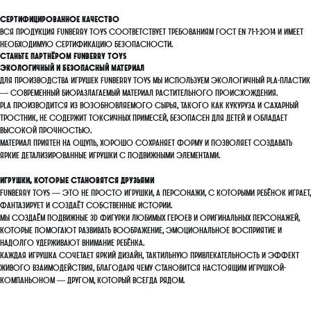
Сертифицированное качество
Вся продукция FunBerry Toys соответствует требованиям ГОСТ EN 71-1-2014 и имеет
необходимую сертификацию безопасности.
Станьте партнёром FunBerry Toys
Экологичный и безопасный материал
Для производства игрушек FunBerry Toys мы используем экологичный PLA-пластик
— современный биоразлагаемый материал растительного происхождения.
PLA производится из возобновляемого сырья, такого как кукуруза и сахарный
тростник, не содержит токсичных примесей, безопасен для детей и обладает
высокой прочностью.
Материал приятен на ощупь, хорошо сохраняет форму и позволяет создавать
яркие детализированные игрушки с подвижными элементами.
Игрушки, которые становятся друзьями
FunBerry Toys — это не просто игрушки, а персонажи, с которыми ребёнок играет,
фантазирует и создаёт собственные истории.
Мы создаём подвижные 3D фигурки любимых героев и оригинальных персонажей,
которые помогают развивать воображение, эмоциональное восприятие и
надолго удерживают внимание ребёнка.
Каждая игрушка сочетает яркий дизайн, тактильную привлекательность и эффект
живого взаимодействия, благодаря чему становится настоящим игрушкой-
компаньоном — другом, который всегда рядом.