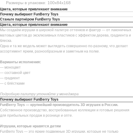
Размеры в упаковке: 100х84х168
Цвета, которые привлекают внимание
Почему выбирают FunBerry Toys
Станьте партнёром FunBerry Toys
Цвета, которые привлекают внимание
Мы создаём игрушки в широкой палитре оттенков и фактур — от лаконичных
матовых цветов до эксклюзивных пластиков с эффектом дерева, градиента и
блеска.
Одна и та же модель может выглядеть совершенно по-разному, что делает
ассортимент ярким, разнообразным и заметным на полке.
Варианты исполнения:
— моноцвет
— составной цвет
— градиент
— с блёстками
Подробную палитру уточняйте у менеджера
Почему выбирают FunBerry Toys
FunBerry Toys — крупнейший производитель 3D игрушек в России.
Собственное производство, востребованные коллекции и готовые решения
для прибыльных продаж в рознице и опте.
Игрушки, которые нравятся детям
FunBerry Toys — это яркие подвижные 3D игрушки, которые не только