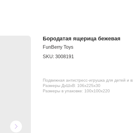
Бородатая ящерица бежевая
FunBerry Toys
SKU:
3008191
Подвижная антистресс-игрушка для детей и 
Размеры ДхШхВ: 106х225х30
Размеры в упаковке: 100х100х220