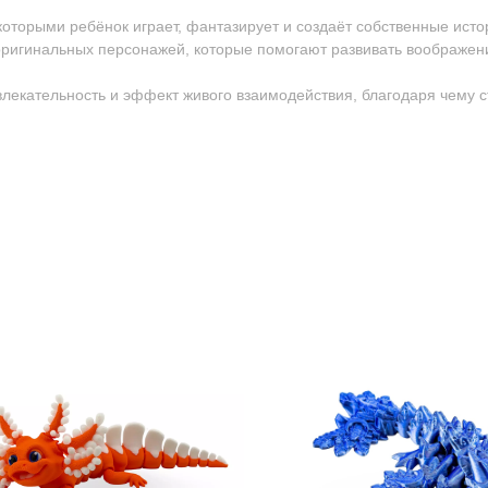
 которыми ребёнок играет, фантазирует и создаёт собственные исто
ригинальных персонажей, которые помогают развивать воображен
ивлекательность и эффект живого взаимодействия, благодаря чему