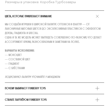
Размеры в упаковке: Коробка Турбозавры
Цвета, которые привлекают внимание
Мы создаём игрушки в широкой палитре оттенков и фактур — от
лаконичных матовых цветов до эксклюзивных пластиков с эффектом
дерева, градиента и блеска.
Одна и та же модель может выглядеть совершенно по-разному, что делает
ассортимент ярким, разнообразным и заметным на полке.
Варианты исполнения:
— моноцвет
— составной цвет
— градиент
— с блёстками
Подробную палитру уточняйте у менеджера
Почему выбирают FunBerry Toys
Станьте партнёром FunBerry Toys