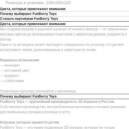
Размеры в упаковке: 100х100х100
Цвета, которые привлекают внимание
Почему выбирают FunBerry Toys
Станьте партнёром FunBerry Toys
Цвета, которые привлекают внимание
Мы создаём игрушки в широкой палитре оттенков и фактур — от лаконичных
матовых цветов до эксклюзивных пластиков с эффектом дерева, градиента и
блеска.
Одна и та же модель может выглядеть совершенно по-разному, что делает
ассортимент ярким, разнообразным и заметным на полке.
Варианты исполнения:
— моноцвет
— составной цвет
— градиент
— с блёстками
Подробную палитру уточняйте у менеджера
Почему выбирают FunBerry Toys
FunBerry Toys — крупнейший производитель 3D игрушек в России.
Собственное производство, востребованные коллекции и готовые решения
для прибыльных продаж в рознице и опте.
Игрушки, которые нравятся детям
FunBerry Toys — это яркие подвижные 3D игрушки, которые не только