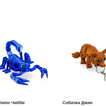
пион Чибби
Собачка Джин