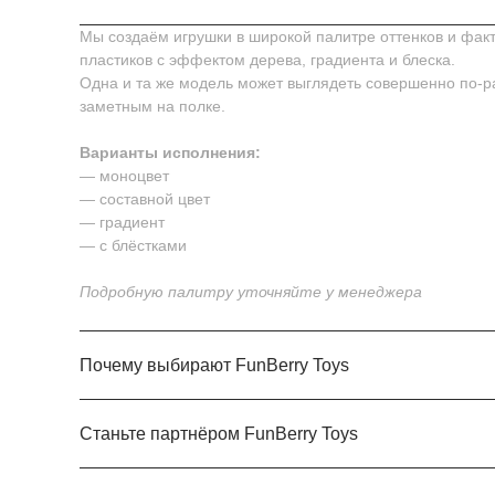
Мы создаём игрушки в широкой палитре оттенков и фак
пластиков с эффектом дерева, градиента и блеска.
Одна и та же модель может выглядеть совершенно по-р
заметным на полке.
Варианты исполнения:
— моноцвет
— составной цвет
— градиент
— с блёстками
Подробную палитру уточняйте у менеджера
Почему выбирают FunBerry Toys
Станьте партнёром FunBerry Toys