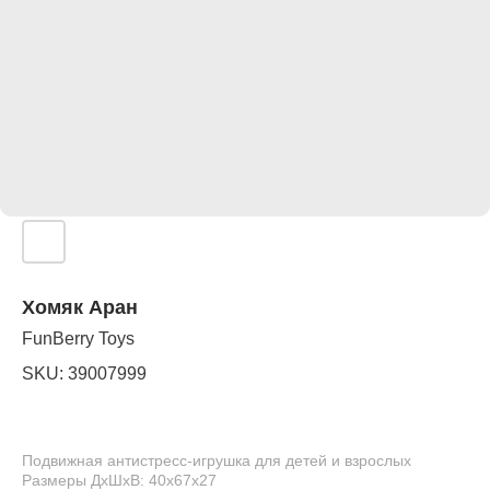
Хомяк Аран
FunBerry Toys
SKU:
39007999
Подвижная антистресс-игрушка для детей и взрослых
Размеры ДхШхВ: 40х67х27