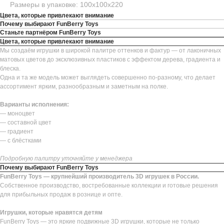
Размеры в упаковке: 100х100х220
Цвета, которые привлекают внимание
Почему выбирают FunBerry Toys
Станьте партнёром FunBerry Toys
Цвета, которые привлекают внимание
Мы создаём игрушки в широкой палитре оттенков и фактур — от лаконичных
матовых цветов до эксклюзивных пластиков с эффектом дерева, градиента и
блеска.
Одна и та же модель может выглядеть совершенно по-разному, что делает
ассортимент ярким, разнообразным и заметным на полке.
Варианты исполнения:
— моноцвет
— составной цвет
— градиент
— с блёстками
Подробную палитру уточняйте у менеджера
Почему выбирают FunBerry Toys
FunBerry Toys — крупнейший производитель 3D игрушек в России.
Собственное производство, востребованные коллекции и готовые решения
для прибыльных продаж в рознице и опте.
Игрушки, которые нравятся детям
FunBerry Toys — это яркие подвижные 3D игрушки, которые не только