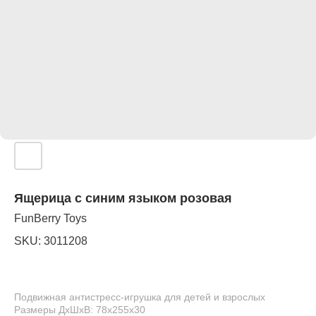
Ящерица с синим языком розовая
FunBerry Toys
SKU:
3011208
Подвижная антистресс-игрушка для детей и взрослых
Размеры ДхШхВ: 78х255х30