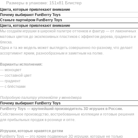
Размеры в упаковке: 151х81 Блистер
Цвета, которые привлекают внимание
Почему выбирают FunBerry Toys
Станьте партнёром FunBerry Toys
Цвета, которые привлекают внимание
Мы создаём игрушки в широкой палитре оттенков и фактур — от лаконичных
матовых цветов до эксклюзивных пластиков с эффектом дерева, градиента и
блеска.
Одна и та же модель может выглядеть совершенно по-разному, что делает
ассортимент ярким, разнообразным и заметным на полке.
Варианты исполнения:
— моноцвет
— составной цвет
— градиент
— с блёстками
Подробную палитру уточняйте у менеджера
Почему выбирают FunBerry Toys
FunBerry Toys — крупнейший производитель 3D игрушек в России.
Собственное производство, востребованные коллекции и готовые решения
для прибыльных продаж в рознице и опте.
Игрушки, которые нравятся детям
FunBerry Toys — это яркие подвижные 3D игрушки, которые не только