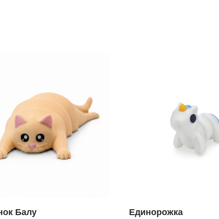
нок Балу
Единорожка