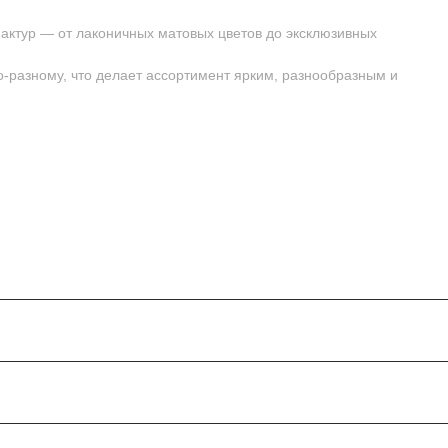
актур — от лаконичных матовых цветов до эксклюзивных
-разному, что делает ассортимент ярким, разнообразным и