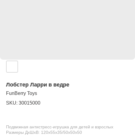
Лобстер Ларри в ведре
FunBerry Toys
SKU:
30015000
Подвижная антистресс-игрушка для детей и взрослых
Размеры ДхШхВ: 120х55х35/50х50х50