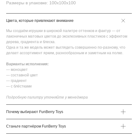
Размеры в упаковке: 100х100х100
Цвета, которые привлекают внимание
Мы создаём игрушки в широкой палитре оттенков и фактур — от
лаконичных матовых цветов до эксклюзивных пластиков с эффектом
дерева, градиента и блеска.
Одна и та же модель может выглядеть совершенно по-разному, что
делает ассортимент ярким, разнообразным и заметным на полке.
Варианты исполнения:
— моноцвет
— составной цвет
— градиент
— с блёстками
Подробную палитру уточняйте у менеджера
Почему выбирают FunBerry Toys
Станьте партнёром FunBerry Toys