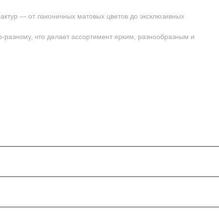
актур — от лаконичных матовых цветов до эксклюзивных
-разному, что делает ассортимент ярким, разнообразным и