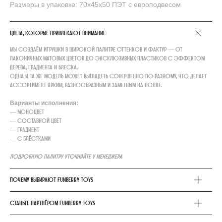
Размеры в упаковке: 70х45х50 ПЭТ с европодвесом
Цвета, которые привлекают внимание
Мы создаём игрушки в широкой палитре оттенков и фактур — от
лаконичных матовых цветов до эксклюзивных пластиков с эффектом
дерева, градиента и блеска.
Одна и та же модель может выглядеть совершенно по-разному, что делает
ассортимент ярким, разнообразным и заметным на полке.
Варианты исполнения:
— моноцвет
— составной цвет
— градиент
— с блёстками
Подробную палитру уточняйте у менеджера
Почему выбирают FunBerry Toys
Станьте партнёром FunBerry Toys