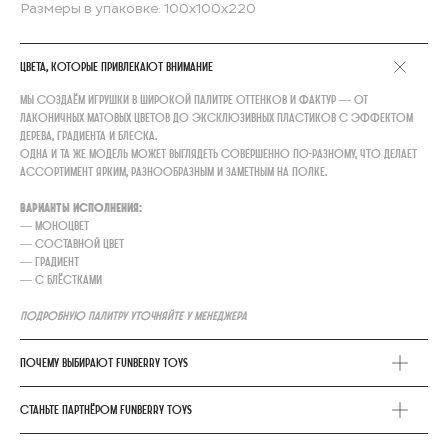
Размеры в упаковке: 100х100х220
Цвета, которые привлекают внимание
Мы создаём игрушки в широкой палитре оттенков и фактур — от
лаконичных матовых цветов до эксклюзивных пластиков с эффектом
дерева, градиента и блеска.
Одна и та же модель может выглядеть совершенно по-разному, что делает
ассортимент ярким, разнообразным и заметным на полке.
Варианты исполнения:
— моноцвет
— составной цвет
— градиент
— с блёстками
Подробную палитру уточняйте у менеджера
Почему выбирают FunBerry Toys
Станьте партнёром FunBerry Toys