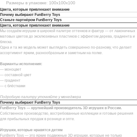
Размеры в упаковке: 100х100х100
Цвета, которые привлекают внимание
Почему выбирают FunBerry Toys
Станьте партнёром FunBerry Toys
Цвета, которые привлекают внимание
Мы создаём игрушки в широкой палитре оттенков и фактур — от лаконичных
матовых цветов до эксклюзивных пластиков с эффектом дерева, градиента и
блеска.
Одна и та же модель может выглядеть совершенно по-разному, что делает
ассортимент ярким, разнообразным и заметным на полке.
Варианты исполнения:
— моноцвет
— составной цвет
— градиент
— с блёстками
Подробную палитру уточняйте у менеджера
Почему выбирают FunBerry Toys
FunBerry Toys — крупнейший производитель 3D игрушек в России.
Собственное производство, востребованные коллекции и готовые решения
для прибыльных продаж в рознице и опте.
Игрушки, которые нравятся детям
FunBerry Toys — это яркие подвижные 3D игрушки, которые не только