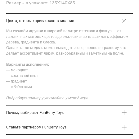
Размеры в упаковке: 135Х140Х85
Цвета, которые привлекают внимание
Мы создаём игрушки в широкой палитре оттенков и фактур — от
лаконичных матовых цветов до эксклюзивных пластиков с эффектом
дерева, градиента и блеска.
Одна и та же модель может выглядеть совершенно по-разному, что
делает ассортимент ярким, разнообразным и заметным на полке.
Варианты исполнения:
— моноцвет
— составной цвет
— градиент
— с блёстками
Подробную палитру уточняйте у менеджера
Почему выбирают FunBerry Toys
Станьте партнёром FunBerry Toys