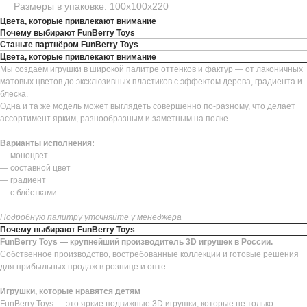
Размеры в упаковке: 100х100х220
Цвета, которые привлекают внимание
Почему выбирают FunBerry Toys
Станьте партнёром FunBerry Toys
Цвета, которые привлекают внимание
Мы создаём игрушки в широкой палитре оттенков и фактур — от лаконичных
матовых цветов до эксклюзивных пластиков с эффектом дерева, градиента и
блеска.
Одна и та же модель может выглядеть совершенно по-разному, что делает
ассортимент ярким, разнообразным и заметным на полке.
Варианты исполнения:
— моноцвет
— составной цвет
— градиент
— с блёстками
Подробную палитру уточняйте у менеджера
Почему выбирают FunBerry Toys
FunBerry Toys — крупнейший производитель 3D игрушек в России.
Собственное производство, востребованные коллекции и готовые решения
для прибыльных продаж в рознице и опте.
Игрушки, которые нравятся детям
FunBerry Toys — это яркие подвижные 3D игрушки, которые не только